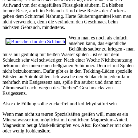
Aufwand von der eingefüllten Flüssigkeit säubern. Da bleiben
immer Reste, auch im Schlauch. Und diese Reste - der Zucker -
geben dem Schimmel Nahrung. Harte Säuberungsmittel kann man
nicht verwenden, denn die verändern den Geschmack beim
nächsten Gebrauch, mindestens.
Wenn man es noch als einfach
ansehen kann, das eigentliche
Behältnis sauber zu kriegen - man
muss nur geduldig mit heißen Wasser spülen - ist es mit dem
Schlauch sehr viel schwieriger. Nach einer Woche Nichtbenutzung
bekommt der innen einen hellgrauen Schimmer. Dem ist mit Spülen
nicht beizukommen. Dafür gibt es in den Trekking-Läden spezielle
Bürsten an Spiraldrähten. Ich wasche den Schlauch in jedem Jahr
mehrfach mit Essigessenz aus, spüle ihn sauber und dann mit
Zitronensaft nach, wegen des "herben" Geschmacks von
Essigessenz.
Also: die Füllung sollte zuckerfrei und kohlehydratfrei sein.
Wenn man nicht zu teuren Spezialsäften greifen will, muss es ein
Mineralwasser tun, möglichst mit deutlichem Magnesium-Anteil.
Magnesium beugt Muskelkrämpfen vor. Also: Rosbacher mit ohne
oder wenig Kohlensäure.