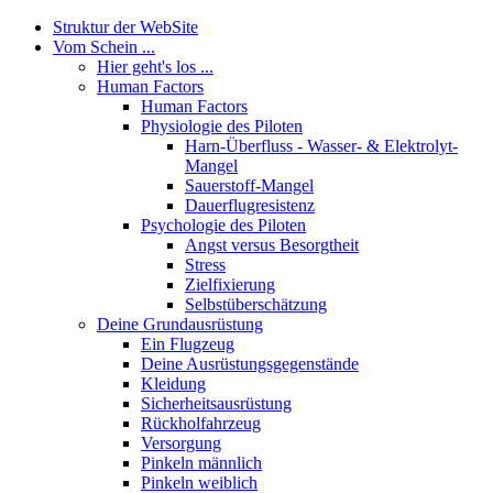
Struktur der WebSite
Vom Schein ...
Hier geht's los ...
Human Factors
Human Factors
Physiologie des Piloten
Harn-Überfluss - Wasser- & Elektrolyt-
Mangel
Sauerstoff-Mangel
Dauerflugresistenz
Psychologie des Piloten
Angst versus Besorgtheit
Stress
Zielfixierung
Selbstüberschätzung
Deine Grundausrüstung
Ein Flugzeug
Deine Ausrüstungsgegenstände
Kleidung
Sicherheitsausrüstung
Rückholfahrzeug
Versorgung
Pinkeln männlich
Pinkeln weiblich