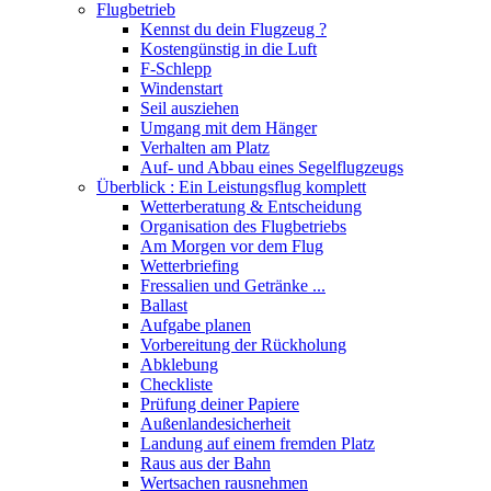
Flugbetrieb
Kennst du dein Flugzeug ?
Kostengünstig in die Luft
F-Schlepp
Windenstart
Seil ausziehen
Umgang mit dem Hänger
Verhalten am Platz
Auf- und Abbau eines Segelflugzeugs
Überblick : Ein Leistungsflug komplett
Wetterberatung & Entscheidung
Organisation des Flugbetriebs
Am Morgen vor dem Flug
Wetterbriefing
Fressalien und Getränke ...
Ballast
Aufgabe planen
Vorbereitung der Rückholung
Abklebung
Checkliste
Prüfung deiner Papiere
Außenlandesicherheit
Landung auf einem fremden Platz
Raus aus der Bahn
Wertsachen rausnehmen