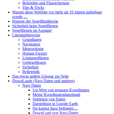
Behörden und Flugsicherung
Tips & Tricks
Warum diese WebSite vor mehr als 10 Jahren aufgebaut
wurde ....
Historie der Segelflugtheorie
Sicherheit beim Segelfliegen
Segelfliegen im Ausland
Literaturhinweise
Grundlagen
Navigation
Meteorologie
Human Factors
Leistungsfliegen
Gebirgsfliegen
Sicherheit
Belletristik
Das etwas andere Glossar zur Seite
DownLoads (Navi Daten und anderes)
Navi Daten
Un-Wert von genauen Koordinaten
Meine Koordinatendatenbank
Selektion von Daten
Darstellung in Google Earth
Du kannst dazu beitragen ...
DownLoad von Navi-Daten