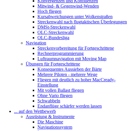
Konvergenzen und Konfluenzen
Mitwind- & Gegenwind-Wenden
Hoch fliegen
Kursabweichungen unter Wolkenstraßen
Streckenwahl nach flugtaktischen Überlegungen
DMSt-Streckenwahl
OLC-Streckenwahl
OLC-Bundesliga
Navigation
Streckenvorbereitung für Fortgeschrittene
Rechnerprogrammierung
Luftraumnavigation mit Moving Map
Übungen für Fortgeschrittene
Konsequentes Aussieben der Bärte
Mehrere Piloten - mehrere Wege
Fliegen mit deutlich zu hoher MacCready-
Einstellung
Mit vollen Ballast fliegen
Ohne Vario fliegen
Schwabbeln
Endanflüge schärfer werden lassen
... auf den Wettbewerb
Ausrüstung & Instrumente
Die Maschine
Navigationssystem