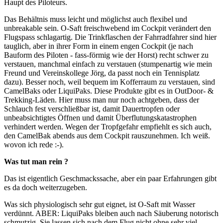
Haupt des Piloteurs.
Das Behältnis muss leicht und möglichst auch flexibel und
unbreakable sein. O-Saft freischwebend im Cockpit verändert den
Flugspass schlagartig. Die Trinkflaschen der Fahrradfahrer sind hier
tauglich, aber in ihrer Form in einem engen Cockpit (je nach
Bauform des Piloten - fass-förmig wie der Horst) recht schwer zu
verstauen, manchmal einfach zu verstauen (stumpenartig wie mein
Freund und Vereinskollege Jörg, da passt noch ein Tennisplatz
dazu). Besser noch, weil bequem im Kofferraum zu verstauen, sind
CamelBaks oder LiquiPaks. Diese Produkte gibt es in OutDoor- &
Trekking-Läden. Hier muss man nur noch achtgeben, dass der
Schlauch fest verschließbar ist, damit Dauertropfen oder
unbeabsichtigtes Öffnen und damit Überflutungskatastrophen
verhindert werden. Wegen der Tropfgefahr empfiehlt es sich auch,
den CamelBak abends aus dem Cockpit rauszunehmen. Ich weiß.
wovon ich rede :-).
Was tut man rein ?
Das ist eigentlich Geschmackssache, aber ein paar Erfahrungen gibt
es da doch weiterzugeben.
Was sich physiologisch sehr gut eignet, ist O-Saft mit Wasser
verdünnt. ABER: LiquiPaks bleiben auch nach Säuberung notorisch
schmutzig. Sie lassen sich nach dem Flug nicht ohne sehr viel