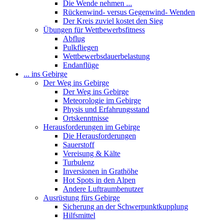
Die Wende nehmen ...
Rückenwind- versus Gegenwind- Wenden
Der Kreis zuviel kostet den Sieg
Übungen für Wettbewerbsfitness
Abflug
Pulkfliegen
Wettbewerbsdauerbelastung
Endanflüge
... ins Gebirge
Der Weg ins Gebirge
Der Weg ins Gebirge
Meteorologie im Gebirge
Physis und Erfahrungsstand
Ortskenntnisse
Herausforderungen im Gebirge
Die Herausforderungen
Sauerstoff
Vereisung & Kälte
Turbulenz
Inversionen in Grathöhe
Hot Spots in den Alpen
Andere Luftraumbenutzer
Ausrüstung fürs Gebirge
Sicherung an der Schwerpunktkupplung
Hilfsmittel