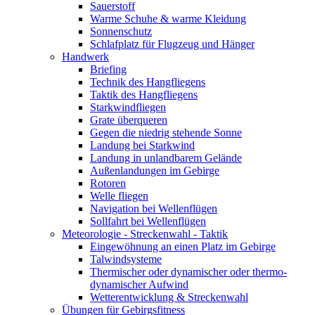
Sauerstoff
Warme Schuhe & warme Kleidung
Sonnenschutz
Schlafplatz für Flugzeug und Hänger
Handwerk
Briefing
Technik des Hangfliegens
Taktik des Hangfliegens
Starkwindfliegen
Grate überqueren
Gegen die niedrig stehende Sonne
Landung bei Starkwind
Landung in unlandbarem Gelände
Außenlandungen im Gebirge
Rotoren
Welle fliegen
Navigation bei Wellenflügen
Sollfahrt bei Wellenflügen
Meteorologie - Streckenwahl - Taktik
Eingewöhnung an einen Platz im Gebirge
Talwindsysteme
Thermischer oder dynamischer oder thermo-
dynamischer Aufwind
Wetterentwicklung & Streckenwahl
Übungen für Gebirgsfitness