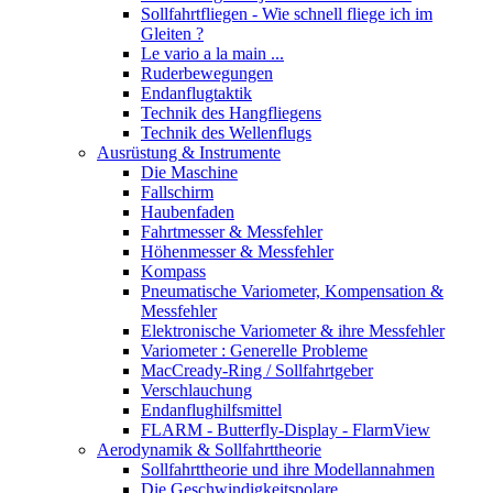
Sollfahrtfliegen - Wie schnell fliege ich im
Gleiten ?
Le vario a la main ...
Ruderbewegungen
Endanflugtaktik
Technik des Hangfliegens
Technik des Wellenflugs
Ausrüstung & Instrumente
Die Maschine
Fallschirm
Haubenfaden
Fahrtmesser & Messfehler
Höhenmesser & Messfehler
Kompass
Pneumatische Variometer, Kompensation &
Messfehler
Elektronische Variometer & ihre Messfehler
Variometer : Generelle Probleme
MacCready-Ring / Sollfahrtgeber
Verschlauchung
Endanflughilfsmittel
FLARM - Butterfly-Display - FlarmView
Aerodynamik & Sollfahrttheorie
Sollfahrttheorie und ihre Modellannahmen
Die Geschwindigkeitspolare