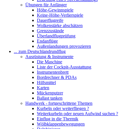
Übungen für Anfänger
Höhe-Gewinnspiele
Keine-Höhe-Verlierspiele
Dauerflugreife
Wolkenstärke abschätzen
Grenzzustände
Überlandflugprüfung
Endanflüge
Außenlandungen provozieren
... zum Deutschlandrundflug
Ausrüstung & Instrumente
Die Maschine
Liste der Cockpit-Ausstattung
Instrumentenbrett
Bordrechner & PDAs
Hilfsmittel
Karten
Mückenputzer
Ballast tanken
Handwerk - fortgeschrittene Themen
Kurbeln oder weiterfliegen ?
Weiterkurbeln oder neuen Aufwind suchen ?
Einflug in die Thermik
Wölbklappenbewegungen