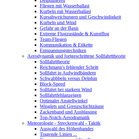
Delphinieren
Fliegen mit Wasserballast
Kurbeln mit Wasserballast
Kursabweichungen und Geschwindigkeit
Kurbeln und Wind
Gefahr an der Basis
Extreme Flugzustände & Kunstflug
Team-Fliegen
Kommunikation & Etikette
Entspannungstechniken
Aerodynamik und fortgeschrittene Sollfahrttheorie
Sollfahrttheorie
Reichmann's fehlender Schritt
Sollfahrt in Aufwindbändern
Schwabbbeln versus Delphin
Block-Speed
Sollfahrt bei starkem Wind
Sollfahrtfehlanzeigen
Optimaler Anstellwinkel
Winglets und Grenzschichtzäune
Zackenband und Ausblasung
Top-Notch-Aerodramatik
Meteorologie - Streckenwahl - Taktik
Auswahl des Höhenbandes
Tragende Linien ...