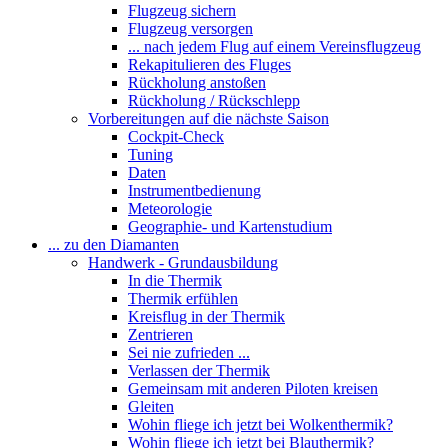
Flugzeug sichern
Flugzeug versorgen
... nach jedem Flug auf einem Vereinsflugzeug
Rekapitulieren des Fluges
Rückholung anstoßen
Rückholung / Rückschlepp
Vorbereitungen auf die nächste Saison
Cockpit-Check
Tuning
Daten
Instrumentbedienung
Meteorologie
Geographie- und Kartenstudium
... zu den Diamanten
Handwerk - Grundausbildung
In die Thermik
Thermik erfühlen
Kreisflug in der Thermik
Zentrieren
Sei nie zufrieden ...
Verlassen der Thermik
Gemeinsam mit anderen Piloten kreisen
Gleiten
Wohin fliege ich jetzt bei Wolkenthermik?
Wohin fliege ich jetzt bei Blauthermik?