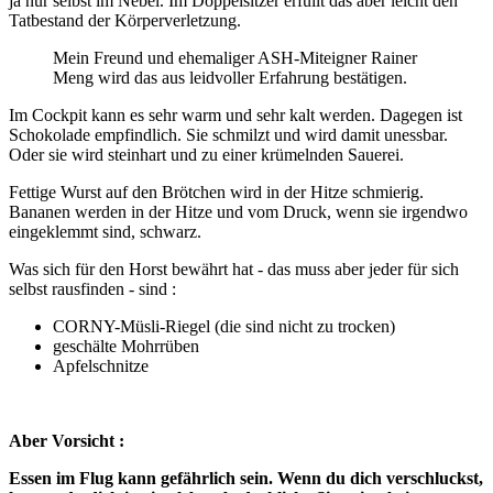
ja nur selbst im Nebel. Im Doppelsitzer erfüllt das aber leicht den
Tatbestand der Körperverletzung.
Mein Freund und ehemaliger ASH-Miteigner Rainer
Meng wird das aus leidvoller Erfahrung bestätigen.
Im Cockpit kann es sehr warm und sehr kalt werden. Dagegen ist
Schokolade empfindlich. Sie schmilzt und wird damit unessbar.
Oder sie wird steinhart und zu einer krümelnden Sauerei.
Fettige Wurst auf den Brötchen wird in der Hitze schmierig.
Bananen werden in der Hitze und vom Druck, wenn sie irgendwo
eingeklemmt sind, schwarz.
Was sich für den Horst bewährt hat - das muss aber jeder für sich
selbst rausfinden - sind :
CORNY-Müsli-Riegel (die sind nicht zu trocken)
geschälte Mohrrüben
Apfelschnitze
Aber Vorsicht :
Essen im Flug kann gefährlich sein. Wenn du dich verschluckst,