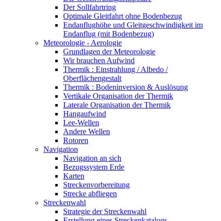
Der Sollfahrtring
Optimale Gleitfahrt ohne Bodenbezug
Endanflughöhe und Gleitgeschwindigkeit im
Endanflug (mit Bodenbezug)
Meteorologie - Aerologie
Grundlagen der Meteorologie
Wir brauchen Aufwind
Thermik : Einstrahlung / Albedo /
Oberflächengestalt
Thermik : Bodeninversion & Auslösung
Vertikale Organisation der Thermik
Laterale Organisation der Thermik
Hangaufwind
Lee-Wellen
Andere Wellen
Rotoren
Navigation
Navigation an sich
Bezugssystem Erde
Karten
Streckenvorbereitung
Strecke abfliegen
Streckenwahl
Strategie der Streckenwahl
Erstellung eines Streckenkatalogs