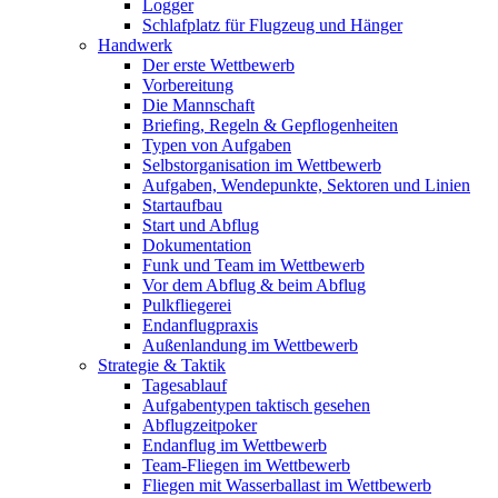
Logger
Schlafplatz für Flugzeug und Hänger
Handwerk
Der erste Wettbewerb
Vorbereitung
Die Mannschaft
Briefing, Regeln & Gepflogenheiten
Typen von Aufgaben
Selbstorganisation im Wettbewerb
Aufgaben, Wendepunkte, Sektoren und Linien
Startaufbau
Start und Abflug
Dokumentation
Funk und Team im Wettbewerb
Vor dem Abflug & beim Abflug
Pulkfliegerei
Endanflugpraxis
Außenlandung im Wettbewerb
Strategie & Taktik
Tagesablauf
Aufgabentypen taktisch gesehen
Abflugzeitpoker
Endanflug im Wettbewerb
Team-Fliegen im Wettbewerb
Fliegen mit Wasserballast im Wettbewerb