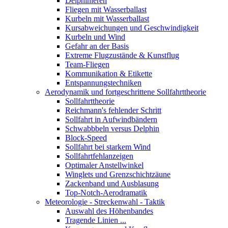
Delphinieren
Fliegen mit Wasserballast
Kurbeln mit Wasserballast
Kursabweichungen und Geschwindigkeit
Kurbeln und Wind
Gefahr an der Basis
Extreme Flugzustände & Kunstflug
Team-Fliegen
Kommunikation & Etikette
Entspannungstechniken
Aerodynamik und fortgeschrittene Sollfahrttheorie
Sollfahrttheorie
Reichmann's fehlender Schritt
Sollfahrt in Aufwindbändern
Schwabbbeln versus Delphin
Block-Speed
Sollfahrt bei starkem Wind
Sollfahrtfehlanzeigen
Optimaler Anstellwinkel
Winglets und Grenzschichtzäune
Zackenband und Ausblasung
Top-Notch-Aerodramatik
Meteorologie - Streckenwahl - Taktik
Auswahl des Höhenbandes
Tragende Linien ...