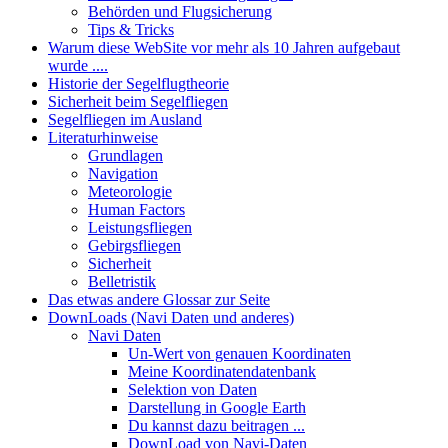
Behörden und Flugsicherung
Tips & Tricks
Warum diese WebSite vor mehr als 10 Jahren aufgebaut
wurde ....
Historie der Segelflugtheorie
Sicherheit beim Segelfliegen
Segelfliegen im Ausland
Literaturhinweise
Grundlagen
Navigation
Meteorologie
Human Factors
Leistungsfliegen
Gebirgsfliegen
Sicherheit
Belletristik
Das etwas andere Glossar zur Seite
DownLoads (Navi Daten und anderes)
Navi Daten
Un-Wert von genauen Koordinaten
Meine Koordinatendatenbank
Selektion von Daten
Darstellung in Google Earth
Du kannst dazu beitragen ...
DownLoad von Navi-Daten