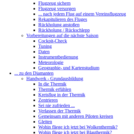
Flugzeug sichern
Flugzeug versorgen
... nach jedem Flug auf einem Vereinsflugzeug
Rekapitulieren des Fluges
Rückholung anstoßen
Rückholung / Rückschlepp
Vorbereitungen auf die nächste Saison
Cockpit-Check
Tuning
Daten
Instrumentbedienung
Meteorologie
Geographie- und Kartenstudium
... zu den Diamanten
Handwerk - Grundausbildung
In die Thermik
Thermik erfühlen
Kreisflug in der Thermik
Zentrieren
Sei nie zufrieden ...
Verlassen der Thermik
Gemeinsam mit anderen Piloten kreisen
Gleiten
Wohin fliege ich jetzt bei Wolkenthermik?
Wohin fliege ich jetzt bei Blauthermik?