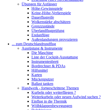
Übungen für Anfänger
Höhe-Gewinnspiele
Keine-Höhe-Verlierspiele
Dauerflugreife
Wolkenstärke abschätzen
Grenzzustände
Überlandflugprüfung
Endanflüge
Außenlandungen provozieren
... zum Deutschlandrundflug
Ausrüstung & Instrumente
Die Maschine
Liste der Cockpit-Ausstattung
Instrumentenbrett
Bordrechner & PDAs
Hilfsmittel
Karten
Mückenputzer
Ballast tanken
Handwerk - fortgeschrittene Themen
Kurbeln oder weiterfliegen ?
Weiterkurbeln oder neuen Aufwind suchen ?
Einflug in die Thermik
Wölbklappenbewegungen