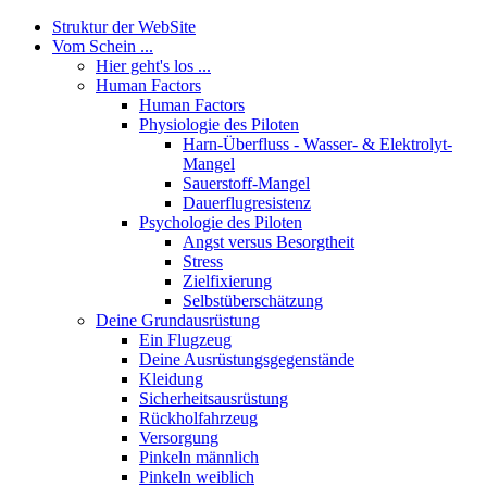
Struktur der WebSite
Vom Schein ...
Hier geht's los ...
Human Factors
Human Factors
Physiologie des Piloten
Harn-Überfluss - Wasser- & Elektrolyt-
Mangel
Sauerstoff-Mangel
Dauerflugresistenz
Psychologie des Piloten
Angst versus Besorgtheit
Stress
Zielfixierung
Selbstüberschätzung
Deine Grundausrüstung
Ein Flugzeug
Deine Ausrüstungsgegenstände
Kleidung
Sicherheitsausrüstung
Rückholfahrzeug
Versorgung
Pinkeln männlich
Pinkeln weiblich