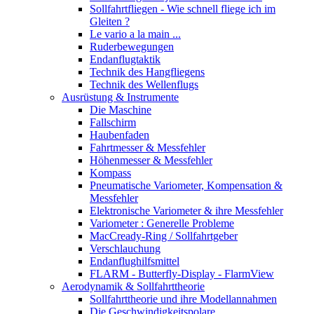
Sollfahrtfliegen - Wie schnell fliege ich im
Gleiten ?
Le vario a la main ...
Ruderbewegungen
Endanflugtaktik
Technik des Hangfliegens
Technik des Wellenflugs
Ausrüstung & Instrumente
Die Maschine
Fallschirm
Haubenfaden
Fahrtmesser & Messfehler
Höhenmesser & Messfehler
Kompass
Pneumatische Variometer, Kompensation &
Messfehler
Elektronische Variometer & ihre Messfehler
Variometer : Generelle Probleme
MacCready-Ring / Sollfahrtgeber
Verschlauchung
Endanflughilfsmittel
FLARM - Butterfly-Display - FlarmView
Aerodynamik & Sollfahrttheorie
Sollfahrttheorie und ihre Modellannahmen
Die Geschwindigkeitspolare