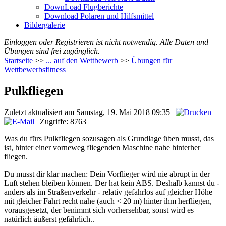
DownLoad Flugberichte
Download Polaren und Hilfsmittel
Bildergalerie
Einloggen oder Registrieren ist nicht notwendig. Alle Daten und
Übungen sind frei zugänglich.
Startseite
>>
... auf den Wettbewerb
>>
Übungen für
Wettbewerbsfitness
Pulkfliegen
Zuletzt aktualisiert am Samstag, 19. Mai 2018 09:35
|
|
| Zugriffe: 8763
Was du fürs Pulkfliegen sozusagen als Grundlage üben musst, das
ist, hinter einer vorneweg fliegenden Maschine nahe hinterher
fliegen.
Du musst dir klar machen: Dein Vorflieger wird nie abrupt in der
Luft stehen bleiben können. Der hat kein ABS. Deshalb kannst du -
anders als im Straßenverkehr - relativ gefahrlos auf gleicher Höhe
mit gleicher Fahrt recht nahe (auch < 20 m) hinter ihm herfliegen,
vorausgesetzt, der benimmt sich vorhersehbar, sonst wird es
natürlich äußerst gefährlich..