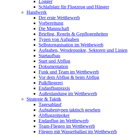
Logger
Schlafplatz für Flugzeug und Hänger
Handwerk
Der erste Wettbewerb
Vorbereitung
Die Mannschaft
Briefing, Regeln & Gepflogenheiten
Typen von Aufgaben
Selbstorganisation im Wettbewerb
Aufgaben, Wendepunkte, Sektoren und Linien
Startaufbau
Start und Abflug
Dokumentation
Funk und Team im Wettbewerb
Vor dem Abflug & beim Abflug
Pulkfliegerei
Endanflugpraxis
Außenlandung im Wettbewerb
Strategie & Taktik
Tagesablauf
Aufgabentypen taktisch gesehen
Abflugzeitpoker
Endanflug im Wettbewerb
Team-Fliegen im Wettbewerb
Fliegen mit Wasserballast im Wettbewerb