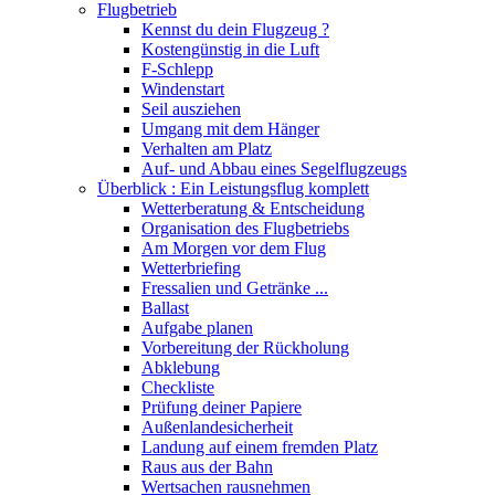
Flugbetrieb
Kennst du dein Flugzeug ?
Kostengünstig in die Luft
F-Schlepp
Windenstart
Seil ausziehen
Umgang mit dem Hänger
Verhalten am Platz
Auf- und Abbau eines Segelflugzeugs
Überblick : Ein Leistungsflug komplett
Wetterberatung & Entscheidung
Organisation des Flugbetriebs
Am Morgen vor dem Flug
Wetterbriefing
Fressalien und Getränke ...
Ballast
Aufgabe planen
Vorbereitung der Rückholung
Abklebung
Checkliste
Prüfung deiner Papiere
Außenlandesicherheit
Landung auf einem fremden Platz
Raus aus der Bahn
Wertsachen rausnehmen