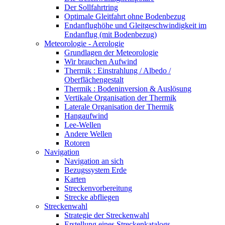
Der Sollfahrtring
Optimale Gleitfahrt ohne Bodenbezug
Endanflughöhe und Gleitgeschwindigkeit im
Endanflug (mit Bodenbezug)
Meteorologie - Aerologie
Grundlagen der Meteorologie
Wir brauchen Aufwind
Thermik : Einstrahlung / Albedo /
Oberflächengestalt
Thermik : Bodeninversion & Auslösung
Vertikale Organisation der Thermik
Laterale Organisation der Thermik
Hangaufwind
Lee-Wellen
Andere Wellen
Rotoren
Navigation
Navigation an sich
Bezugssystem Erde
Karten
Streckenvorbereitung
Strecke abfliegen
Streckenwahl
Strategie der Streckenwahl
Erstellung eines Streckenkatalogs