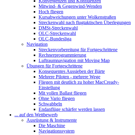
Konvergenzen und Konfluenzen
Mitwind- & Gegenwind-Wenden
Hoch fliegen
Kursabweichungen unter Wolkenstraßen
Streckenwahl nach flugtaktischen Überlegungen
DMSt-Streckenwahl
OLC-Streckenwahl
OLC-Bundesliga
Navigation
Streckenvorbereitung für Fortgeschrittene
Rechnerprogrammierung
Luftraumnavigation mit Moving Map
Übungen für Fortgeschrittene
Konsequentes Aussieben der Bärte
Mehrere Piloten - mehrere Wege
Fliegen mit deutlich zu hoher MacCready-
Einstellung
Mit vollen Ballast fliegen
Ohne Vario fliegen
Schwabbeln
Endanflüge schärfer werden lassen
... auf den Wettbewerb
Ausrüstung & Instrumente
Die Maschine
Navigationssystem