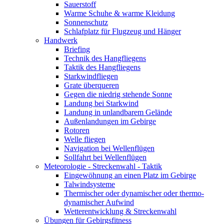
Sauerstoff
Warme Schuhe & warme Kleidung
Sonnenschutz
Schlafplatz für Flugzeug und Hänger
Handwerk
Briefing
Technik des Hangfliegens
Taktik des Hangfliegens
Starkwindfliegen
Grate überqueren
Gegen die niedrig stehende Sonne
Landung bei Starkwind
Landung in unlandbarem Gelände
Außenlandungen im Gebirge
Rotoren
Welle fliegen
Navigation bei Wellenflügen
Sollfahrt bei Wellenflügen
Meteorologie - Streckenwahl - Taktik
Eingewöhnung an einen Platz im Gebirge
Talwindsysteme
Thermischer oder dynamischer oder thermo-
dynamischer Aufwind
Wetterentwicklung & Streckenwahl
Übungen für Gebirgsfitness