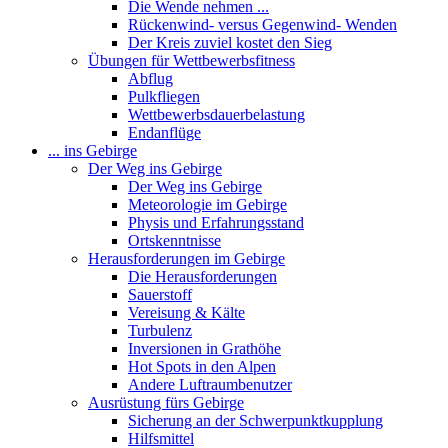
Die Wende nehmen ...
Rückenwind- versus Gegenwind- Wenden
Der Kreis zuviel kostet den Sieg
Übungen für Wettbewerbsfitness
Abflug
Pulkfliegen
Wettbewerbsdauerbelastung
Endanflüge
... ins Gebirge
Der Weg ins Gebirge
Der Weg ins Gebirge
Meteorologie im Gebirge
Physis und Erfahrungsstand
Ortskenntnisse
Herausforderungen im Gebirge
Die Herausforderungen
Sauerstoff
Vereisung & Kälte
Turbulenz
Inversionen in Grathöhe
Hot Spots in den Alpen
Andere Luftraumbenutzer
Ausrüstung fürs Gebirge
Sicherung an der Schwerpunktkupplung
Hilfsmittel