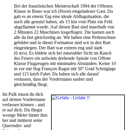
Bei der französischen Meisterschaft 1994 der Offenen
Klasse in Buno war ich (Horst) eingeladener Gast. Da
gab es an einem Tag eine ideale Abflugsituation, die
auch alle genutzt haben, als 15 km vom Platz ein Feld
abgeflammt wurde. Auf diesen Bart sind innerhalb von
2 Minuten 22 Maschinen losgeflogen. Die kamen auch
alle da fast gleichzeitig an. Wir haben eine Perlenschnur
gebildet und in dieser Formation sind wir in den Bart
eingestiegen. Der Bart war extrem eng und stark
(6 m/s). Es bildete sich bei miserabler Sicht im Rauch
des Feuers ein aufwärts drehende Spirale von Offene
Klasse Flugzeugen mit minimalen Abständen. Keine 10
m vor mir flog François Ragot mit 50° Grad Schräglage
und 115 km/h Fahrt. Da haben sich alle darauf
verlassen, dass der Vordermann sauber und
gleichmäßig fliegt.
Im Pulk musst du dich
auf deinen Vordermann
verlassen können - und
er auf dich. Du fliegst
wenige Meter hinter ihm
her und imitierst seine
Querruder- und