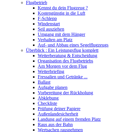
Flugbetrieb
Kennst du dein Flugzeug ?
Kostengünstig in die Luft
F-Schlepp
Windenstart
Seil ausziehen
Umgang mit dem Hänger
Verhalten am Platz
Auf- und Abbau eines Segelflugzeugs
Überblick : Ein Leistungsflug komplett
Wetterberatung & Entscheidung
Organisation des Flugbetriebs
Am Morgen vor dem Flug
Wetterbriefing
Fressalien und Getränke ...
Ballast
Aufgabe planen
Vorbereitung der Rückholung
Abklebung
Checkliste
Prüfung deiner Papiere
Außenlandesicherheit
Landung auf einem fremden Platz
Raus aus der Bahn
Wertsachen rausnehmen