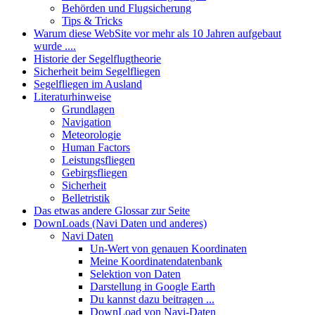
Behörden und Flugsicherung
Tips & Tricks
Warum diese WebSite vor mehr als 10 Jahren aufgebaut
wurde ....
Historie der Segelflugtheorie
Sicherheit beim Segelfliegen
Segelfliegen im Ausland
Literaturhinweise
Grundlagen
Navigation
Meteorologie
Human Factors
Leistungsfliegen
Gebirgsfliegen
Sicherheit
Belletristik
Das etwas andere Glossar zur Seite
DownLoads (Navi Daten und anderes)
Navi Daten
Un-Wert von genauen Koordinaten
Meine Koordinatendatenbank
Selektion von Daten
Darstellung in Google Earth
Du kannst dazu beitragen ...
DownLoad von Navi-Daten