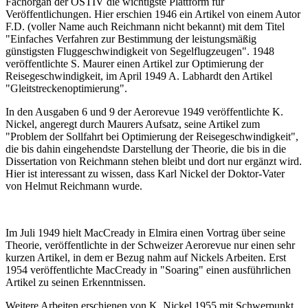
Fachorgan der OSTIV die wichtigste Plattform für
Veröffentlichungen. Hier erschien 1946 ein Artikel von einem Autor
F.D. (voller Name auch Reichmann nicht bekannt) mit dem Titel
"Einfaches Verfahren zur Bestimmung der leistungsmäßig
günstigsten Fluggeschwindigkeit von Segelflugzeugen". 1948
veröffentlichte S. Maurer einen Artikel zur Optimierung der
Reisegeschwindigkeit, im April 1949 A. Labhardt den Artikel
"Gleitstreckenoptimierung".
In den Ausgaben 6 und 9 der Aerorevue 1949 veröffentlichte K.
Nickel, angeregt durch Maurers Aufsatz, seine Artikel zum
"Problem der Sollfahrt bei Optimierung der Reisegeschwindigkeit",
die bis dahin eingehendste Darstellung der Theorie, die bis in die
Dissertation von Reichmann stehen bleibt und dort nur ergänzt wird.
Hier ist interessant zu wissen, dass Karl Nickel der Doktor-Vater
von Helmut Reichmann wurde.
Im Juli 1949 hielt MacCready in Elmira einen Vortrag über seine
Theorie, veröffentlichte in der Schweizer Aerorevue nur einen sehr
kurzen Artikel, in dem er Bezug nahm auf Nickels Arbeiten. Erst
1954 veröffentlichte MacCready in "Soaring" einen ausführlichen
Artikel zu seinen Erkenntnissen.
Weitere Arbeiten erschienen von K. Nickel 1955 mit Schwerpunkt