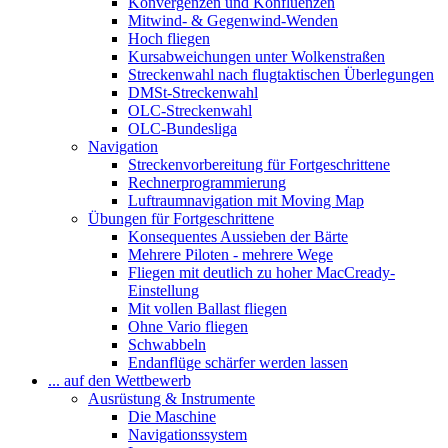
Konvergenzen und Konfluenzen
Mitwind- & Gegenwind-Wenden
Hoch fliegen
Kursabweichungen unter Wolkenstraßen
Streckenwahl nach flugtaktischen Überlegungen
DMSt-Streckenwahl
OLC-Streckenwahl
OLC-Bundesliga
Navigation
Streckenvorbereitung für Fortgeschrittene
Rechnerprogrammierung
Luftraumnavigation mit Moving Map
Übungen für Fortgeschrittene
Konsequentes Aussieben der Bärte
Mehrere Piloten - mehrere Wege
Fliegen mit deutlich zu hoher MacCready-
Einstellung
Mit vollen Ballast fliegen
Ohne Vario fliegen
Schwabbeln
Endanflüge schärfer werden lassen
... auf den Wettbewerb
Ausrüstung & Instrumente
Die Maschine
Navigationssystem