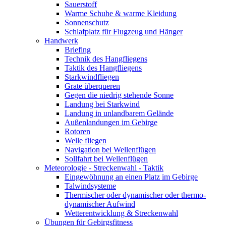
Sauerstoff
Warme Schuhe & warme Kleidung
Sonnenschutz
Schlafplatz für Flugzeug und Hänger
Handwerk
Briefing
Technik des Hangfliegens
Taktik des Hangfliegens
Starkwindfliegen
Grate überqueren
Gegen die niedrig stehende Sonne
Landung bei Starkwind
Landung in unlandbarem Gelände
Außenlandungen im Gebirge
Rotoren
Welle fliegen
Navigation bei Wellenflügen
Sollfahrt bei Wellenflügen
Meteorologie - Streckenwahl - Taktik
Eingewöhnung an einen Platz im Gebirge
Talwindsysteme
Thermischer oder dynamischer oder thermo-
dynamischer Aufwind
Wetterentwicklung & Streckenwahl
Übungen für Gebirgsfitness