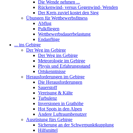
Die Wende nehmen ...
Rückenwind- versus Gegenwind- Wenden
Der Kreis zuviel kostet den Sieg
Übungen für Wettbewerbsfitness
Abflug
Pulkfliegen
Wettbewerbsdauerbelastung
Endanflüge
... ins Gebirge
Der Weg ins Gebirge
Der Weg ins Gebirge
Meteorologie im Gebirge
Physis und Erfahrungsstand
Ortskenntnisse
Herausforderungen im Gebirge
Die Herausforderungen
Sauerstoff
Vereisung & Kälte
Turbulenz
Inversionen in Grathöhe
Hot Spots in den Alpen
Andere Luftraumbenutzer
Ausrüstung fürs Gebirge
Sicherung an der Schwerpunktkupplung
Hilfsmittel