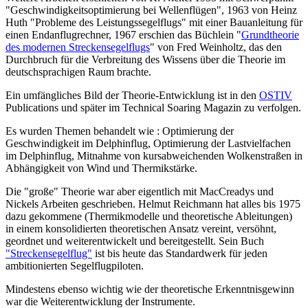
"Geschwindigkeitsoptimierung bei Wellenflügen", 1963 von Heinz
Huth "Probleme des Leistungssegelflugs" mit einer Bauanleitung für
einen Endanflugrechner, 1967 erschien das Büchlein "
Grundtheorie
des modernen Streckensegelflugs
" von Fred Weinholtz, das den
Durchbruch für die Verbreitung des Wissens über die Theorie im
deutschsprachigen Raum brachte.
Ein umfängliches Bild der Theorie-Entwicklung ist in den
OSTIV
Publications und später im Technical Soaring Magazin zu verfolgen.
Es wurden Themen behandelt wie : Optimierung der
Geschwindigkeit im Delphinflug, Optimierung der Lastvielfachen
im Delphinflug, Mitnahme von kursabweichenden Wolkenstraßen in
Abhängigkeit von Wind und Thermikstärke.
Die "große" Theorie war aber eigentlich mit MacCreadys und
Nickels Arbeiten geschrieben. Helmut Reichmann hat alles bis 1975
dazu gekommene (Thermikmodelle und theoretische Ableitungen)
in einem konsolidierten theoretischen Ansatz vereint, versöhnt,
geordnet und weiterentwickelt und bereitgestellt. Sein Buch
"Streckensegelflug"
ist bis heute das Standardwerk für jeden
ambitionierten Segelflugpiloten.
Mindestens ebenso wichtig wie der theoretische Erkenntnisgewinn
war die Weiterentwicklung der Instrumente.