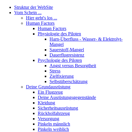
Struktur der WebSite
Vom Schein ...
Hier geht's los ...
Human Factors
Human Factors
Physiologie des Piloten
Harn-Überfluss - Wasser- & Elektrolyt-
Mangel
Sauerstoff-Mangel
Dauerflugresistenz
Psychologie des Piloten
Angst versus Besorgtheit
Stress
Zielfixierung
Selbstüberschätzung
Deine Grundausrüstung
Ein Flugzeug
Deine Ausrüstungsgegenstände
Kleidung
Sicherheitsausrüstung
Rückholfahrzeug
Versorgung
Pinkeln männlich
Pinkeln weiblich