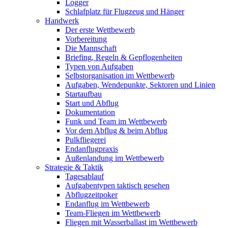
Logger
Schlafplatz für Flugzeug und Hänger
Handwerk
Der erste Wettbewerb
Vorbereitung
Die Mannschaft
Briefing, Regeln & Gepflogenheiten
Typen von Aufgaben
Selbstorganisation im Wettbewerb
Aufgaben, Wendepunkte, Sektoren und Linien
Startaufbau
Start und Abflug
Dokumentation
Funk und Team im Wettbewerb
Vor dem Abflug & beim Abflug
Pulkfliegerei
Endanflugpraxis
Außenlandung im Wettbewerb
Strategie & Taktik
Tagesablauf
Aufgabentypen taktisch gesehen
Abflugzeitpoker
Endanflug im Wettbewerb
Team-Fliegen im Wettbewerb
Fliegen mit Wasserballast im Wettbewerb