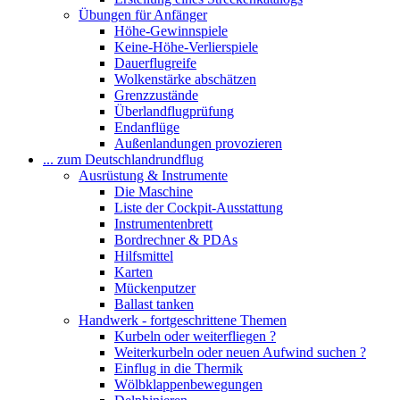
Übungen für Anfänger
Höhe-Gewinnspiele
Keine-Höhe-Verlierspiele
Dauerflugreife
Wolkenstärke abschätzen
Grenzzustände
Überlandflugprüfung
Endanflüge
Außenlandungen provozieren
... zum Deutschlandrundflug
Ausrüstung & Instrumente
Die Maschine
Liste der Cockpit-Ausstattung
Instrumentenbrett
Bordrechner & PDAs
Hilfsmittel
Karten
Mückenputzer
Ballast tanken
Handwerk - fortgeschrittene Themen
Kurbeln oder weiterfliegen ?
Weiterkurbeln oder neuen Aufwind suchen ?
Einflug in die Thermik
Wölbklappenbewegungen