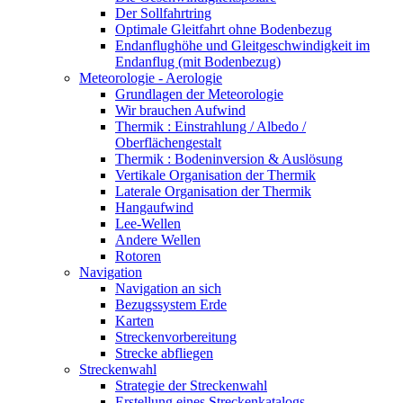
Der Sollfahrtring
Optimale Gleitfahrt ohne Bodenbezug
Endanflughöhe und Gleitgeschwindigkeit im
Endanflug (mit Bodenbezug)
Meteorologie - Aerologie
Grundlagen der Meteorologie
Wir brauchen Aufwind
Thermik : Einstrahlung / Albedo /
Oberflächengestalt
Thermik : Bodeninversion & Auslösung
Vertikale Organisation der Thermik
Laterale Organisation der Thermik
Hangaufwind
Lee-Wellen
Andere Wellen
Rotoren
Navigation
Navigation an sich
Bezugssystem Erde
Karten
Streckenvorbereitung
Strecke abfliegen
Streckenwahl
Strategie der Streckenwahl
Erstellung eines Streckenkatalogs