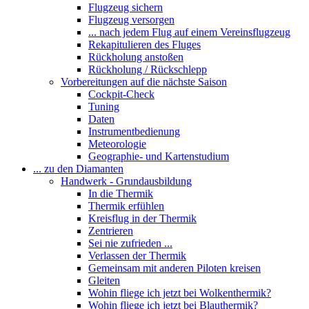
Flugzeug sichern
Flugzeug versorgen
... nach jedem Flug auf einem Vereinsflugzeug
Rekapitulieren des Fluges
Rückholung anstoßen
Rückholung / Rückschlepp
Vorbereitungen auf die nächste Saison
Cockpit-Check
Tuning
Daten
Instrumentbedienung
Meteorologie
Geographie- und Kartenstudium
... zu den Diamanten
Handwerk - Grundausbildung
In die Thermik
Thermik erfühlen
Kreisflug in der Thermik
Zentrieren
Sei nie zufrieden ...
Verlassen der Thermik
Gemeinsam mit anderen Piloten kreisen
Gleiten
Wohin fliege ich jetzt bei Wolkenthermik?
Wohin fliege ich jetzt bei Blauthermik?