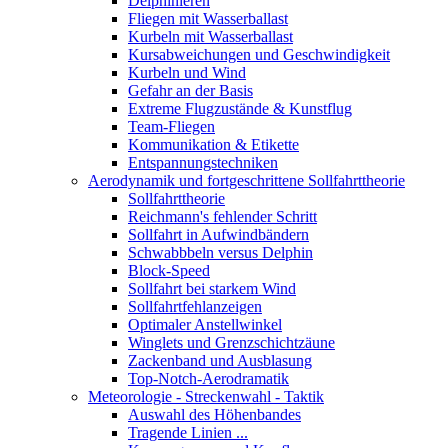
Delphinieren
Fliegen mit Wasserballast
Kurbeln mit Wasserballast
Kursabweichungen und Geschwindigkeit
Kurbeln und Wind
Gefahr an der Basis
Extreme Flugzustände & Kunstflug
Team-Fliegen
Kommunikation & Etikette
Entspannungstechniken
Aerodynamik und fortgeschrittene Sollfahrttheorie
Sollfahrttheorie
Reichmann's fehlender Schritt
Sollfahrt in Aufwindbändern
Schwabbbeln versus Delphin
Block-Speed
Sollfahrt bei starkem Wind
Sollfahrtfehlanzeigen
Optimaler Anstellwinkel
Winglets und Grenzschichtzäune
Zackenband und Ausblasung
Top-Notch-Aerodramatik
Meteorologie - Streckenwahl - Taktik
Auswahl des Höhenbandes
Tragende Linien ...