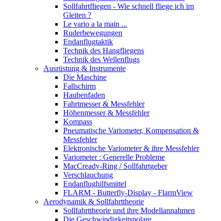
Sollfahrtfliegen - Wie schnell fliege ich im
Gleiten ?
Le vario a la main ...
Ruderbewegungen
Endanflugtaktik
Technik des Hangfliegens
Technik des Wellenflugs
Ausrüstung & Instrumente
Die Maschine
Fallschirm
Haubenfaden
Fahrtmesser & Messfehler
Höhenmesser & Messfehler
Kompass
Pneumatische Variometer, Kompensation &
Messfehler
Elektronische Variometer & ihre Messfehler
Variometer : Generelle Probleme
MacCready-Ring / Sollfahrtgeber
Verschlauchung
Endanflughilfsmittel
FLARM - Butterfly-Display - FlarmView
Aerodynamik & Sollfahrttheorie
Sollfahrttheorie und ihre Modellannahmen
Die Geschwindigkeitspolare