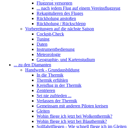
Flugzeug versorgen
... nach jedem Flug auf einem Vereinsflugzeug
Rekapitulieren des Fluges
Rückholung anstoßen
Rückholung / Rückschlepp
Vorbereitungen auf die nächste Saison
Cockpit-Check
Tuning
Daten
Instrumentbedienung
Meteorologie
Geographie- und Kartenstudium
... zu den Diamanten
Handwerk - Grundausbildung
In die Thermik
Thermik erfühlen
Kreisflug in der Thermik
Zentrieren
Sei nie zufrieden ...
Verlassen der Thermik
Gemeinsam mit anderen Piloten kreisen
Gleiten
Wohin fliege ich jetzt bei Wolkenthermik?
Wohin fliege ich jetzt bei Blauthermik?
Sollfahrtfliegen - Wie schnell fliege ich im Gleiten 