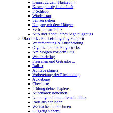
Kennst du dein Flugzeug ?
Kostengünstig in die Luft
F-Schlepp
Windenstart
Seil ausziehen
Umgang mit dem Hänger
Verhalten am Platz
Auf- und Abbau eines Segelflugzeugs
Überblick : Ein Leistungsflug komplett
Wetterberatung & Entscheidung
Organisation des Flugbetriebs
Am Morgen vor dem Flug
Wetterbriefing
Fressalien und Getränke ...
Ballast
Aufgabe planen
Vorbereitung der Rückholung
Abklebung
Checkliste
Prüfung deiner Papiere
Außenlandesicherheit
Landung auf einem fremden Platz
Raus aus der Bahn
Wertsachen rausnehmen
Flugzeug sichern