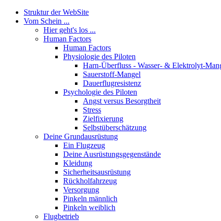
Struktur der WebSite
Vom Schein ...
Hier geht's los ...
Human Factors
Human Factors
Physiologie des Piloten
Harn-Überfluss - Wasser- & Elektrolyt-Man
Sauerstoff-Mangel
Dauerflugresistenz
Psychologie des Piloten
Angst versus Besorgtheit
Stress
Zielfixierung
Selbstüberschätzung
Deine Grundausrüstung
Ein Flugzeug
Deine Ausrüstungsgegenstände
Kleidung
Sicherheitsausrüstung
Rückholfahrzeug
Versorgung
Pinkeln männlich
Pinkeln weiblich
Flugbetrieb