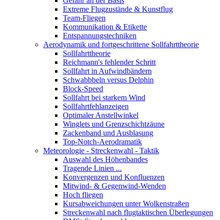
Gefahr an der Basis
Extreme Flugzustände & Kunstflug
Team-Fliegen
Kommunikation & Etikette
Entspannungstechniken
Aerodynamik und fortgeschrittene Sollfahrttheorie
Sollfahrttheorie
Reichmann's fehlender Schritt
Sollfahrt in Aufwindbändern
Schwabbbeln versus Delphin
Block-Speed
Sollfahrt bei starkem Wind
Sollfahrtfehlanzeigen
Optimaler Anstellwinkel
Winglets und Grenzschichtzäune
Zackenband und Ausblasung
Top-Notch-Aerodramatik
Meteorologie - Streckenwahl - Taktik
Auswahl des Höhenbandes
Tragende Linien ...
Konvergenzen und Konfluenzen
Mitwind- & Gegenwind-Wenden
Hoch fliegen
Kursabweichungen unter Wolkenstraßen
Streckenwahl nach flugtaktischen Überlegungen