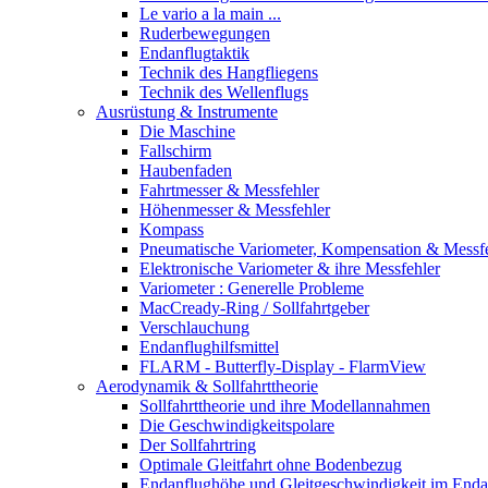
Le vario a la main ...
Ruderbewegungen
Endanflugtaktik
Technik des Hangfliegens
Technik des Wellenflugs
Ausrüstung & Instrumente
Die Maschine
Fallschirm
Haubenfaden
Fahrtmesser & Messfehler
Höhenmesser & Messfehler
Kompass
Pneumatische Variometer, Kompensation & Messf
Elektronische Variometer & ihre Messfehler
Variometer : Generelle Probleme
MacCready-Ring / Sollfahrtgeber
Verschlauchung
Endanflughilfsmittel
FLARM - Butterfly-Display - FlarmView
Aerodynamik & Sollfahrttheorie
Sollfahrttheorie und ihre Modellannahmen
Die Geschwindigkeitspolare
Der Sollfahrtring
Optimale Gleitfahrt ohne Bodenbezug
Endanflughöhe und Gleitgeschwindigkeit im Enda