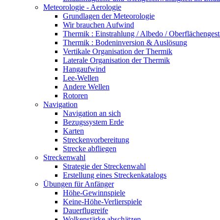
Meteorologie - Aerologie
Grundlagen der Meteorologie
Wir brauchen Aufwind
Thermik : Einstrahlung / Albedo / Oberflächengest
Thermik : Bodeninversion & Auslösung
Vertikale Organisation der Thermik
Laterale Organisation der Thermik
Hangaufwind
Lee-Wellen
Andere Wellen
Rotoren
Navigation
Navigation an sich
Bezugssystem Erde
Karten
Streckenvorbereitung
Strecke abfliegen
Streckenwahl
Strategie der Streckenwahl
Erstellung eines Streckenkatalogs
Übungen für Anfänger
Höhe-Gewinnspiele
Keine-Höhe-Verlierspiele
Dauerflugreife
Wolkenstärke abschätzen