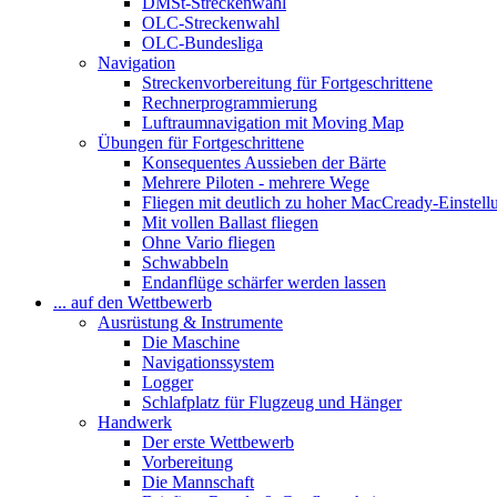
DMSt-Streckenwahl
OLC-Streckenwahl
OLC-Bundesliga
Navigation
Streckenvorbereitung für Fortgeschrittene
Rechnerprogrammierung
Luftraumnavigation mit Moving Map
Übungen für Fortgeschrittene
Konsequentes Aussieben der Bärte
Mehrere Piloten - mehrere Wege
Fliegen mit deutlich zu hoher MacCready-Einstell
Mit vollen Ballast fliegen
Ohne Vario fliegen
Schwabbeln
Endanflüge schärfer werden lassen
... auf den Wettbewerb
Ausrüstung & Instrumente
Die Maschine
Navigationssystem
Logger
Schlafplatz für Flugzeug und Hänger
Handwerk
Der erste Wettbewerb
Vorbereitung
Die Mannschaft